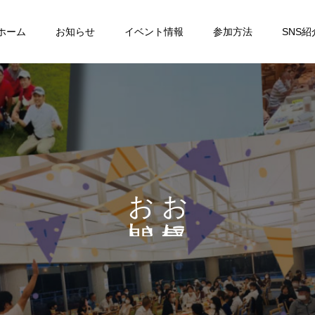
ホーム
お知らせ
イベント情報
参加方法
SNS紹
お
お
い
に
わ
せ
く
だ
さ
い