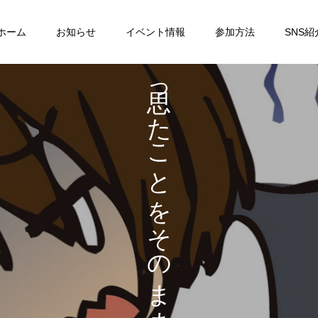
ホーム
お知らせ
イベント情報
参加方法
SNS紹
も
っ
も
た
な
こ
い
と
を
そ
の
ま
ま