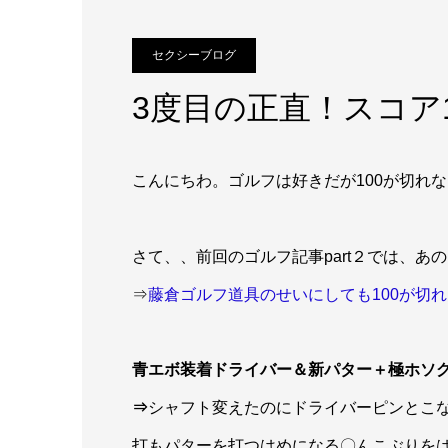
セクシーブログ
3度目の正直！スコア1
こんにちわ。ゴルフは好きだが100が切れない
さて、、前回のゴルフ記事part２では、あ
⇒
藤倉ゴルフ道具のせいにしても100が切れん
青エボ装着ドライバー＆新パター＋極ホソ
⇒
シャフト変えたのにドライバーピンとこ
打もパターを打つはめになる〇んこぶりを