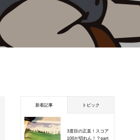
新着記事
トピック
3度目の正直！スコア
100が切れん！？part