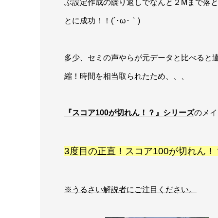
ぶ設定作成の繰り返しでなんと２Mまで落
とに成功！！(´･ω･｀)
多少、セミの声やらが元データと比べると
縮！時間を相当取られたため、、、
『スコア100が切れん！？』シリーズ
のメイ
3度目の正直！スコア100が切れん！？
※うるさい解説者にご注目ください。