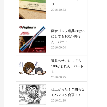
３
2016.10.23
藤倉ゴルフ道具のせい
にしても100が切れ
ん！パート...
2016.09.04
道具のせいにしても
100が切れん！パート
１
2016.08.25
仕上がった！？間もな
くバンコク合宿！！
2016.01.10