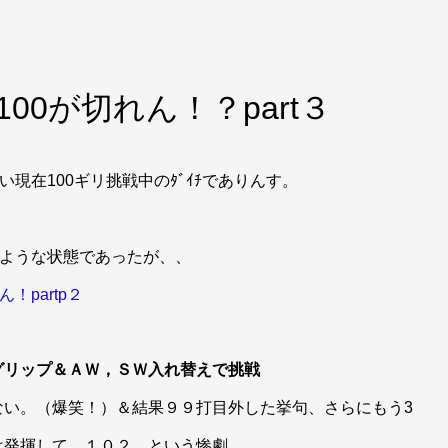
00が切れん！？part３
現在100ギリ挑戦中のﾀﾞｲﾁでありんす。
のような状態であったが、、
！partp２
グリップ＆ＡＷ，ＳＷ入れ替えで挑戦
ない。（爆笑！）＆結果９９打目外した挙句、さらにもう3
は発揮して、１０２。という惨劇。