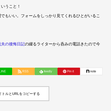
ということ！
間でもいい。フォームをしっかり見てくれるひとがいるこ
茂夫の後悔日記
の綴るライターから呑みの電話きたので今
LINE
RSS
feedly
Pin it
note
イトルとURLをコピーする