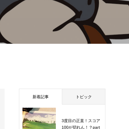
新着記事
トピック
3度目の正直！スコア
100が切れん！？part