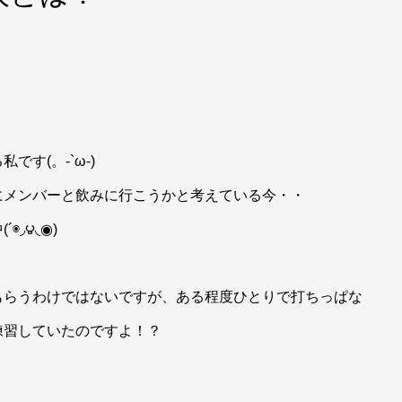
す(。-`ω-)
にメンバーと飲みに行こうかと考えている今・・
◞౪◟◉)
もらうわけではないですが、ある程度ひとりで打ちっぱな
練習していたのですよ！？