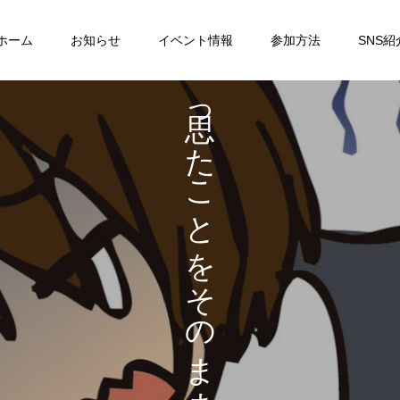
ホーム
お知らせ
イベント情報
参加方法
SNS紹
も
っ
も
た
な
こ
い
と
を
そ
の
ま
ま