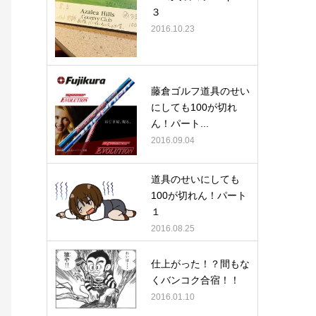
３
2016.10.23
藤倉ゴルフ道具のせい
にしても100が切れ
ん！パート...
2016.09.04
道具のせいにしても
100が切れん！パート
１
2016.08.25
仕上がった！？間もな
くバンコク合宿！！
2016.01.10