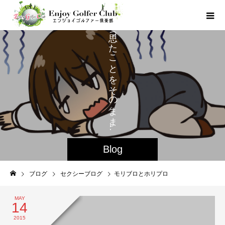
っ
た
こ
と
を
そ
の
ま
ま
…
Blog
ブログ
セクシーブログ
モリブロとホリプロ
MAY
14
2015