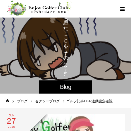
も
っ
も
た
こ
と
を
そ
の
ま
ま
…
Blog
ブログ
セクシーブログ
ゴルフ記事OGP連動設定確認
JUN
27
2015